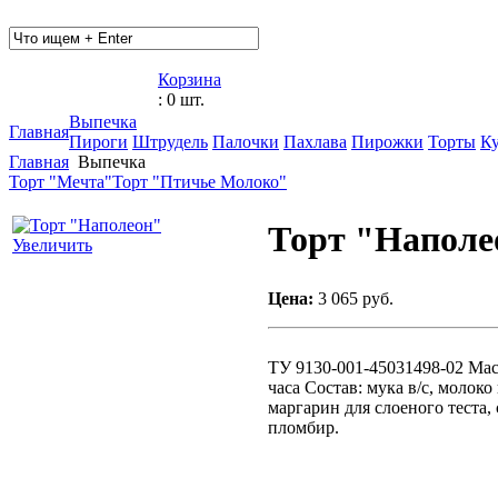
Корзина
: 0 шт.
Выпечка
Главная
Пироги
Штрудель
Палочки
Пахлава
Пирожки
Торты
К
Главная
Выпечка
Торт "Мечта"
Торт "Птичье Молоко"
Торт "Наполе
Увеличить
Цена:
3 065 руб.
ТУ 9130-001-45031498-02 Масс
часа Состав: мука в/с, молоко
маргарин для слоеного теста,
пломбир.