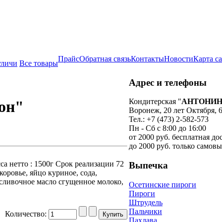
Прайс
Обратная связь
Контакты
Новости
Карта с
уличи
Все товары
Адрес и телефоны
Кондитерская
"
АНТОНИ
он"
Воронеж
,
20 лет Октября, 
Тел.:
+7 (473) 2-582-573
Пн - Сб с 8:00 до 16:00
от 2000 руб. бесплатная до
до 2000 руб. только самов
а нетто : 1500г Срок реализации 72
Выпечка
 коровье, яйцо куриное, сода,
 сливочное масло сгущенное молоко,
Осетинские пироги
Пироги
Штрудель
Пальчики
Количество:
Пахлава