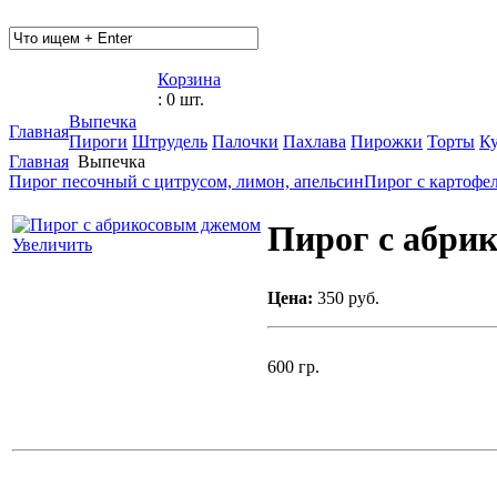
Корзина
: 0 шт.
Выпечка
Главная
Пироги
Штрудель
Палочки
Пахлава
Пирожки
Торты
К
Главная
Выпечка
Пирог песочный с цитрусом, лимон, апельсин
Пирог с картофе
Пирог с абри
Увеличить
Цена:
350 руб.
600 гр.