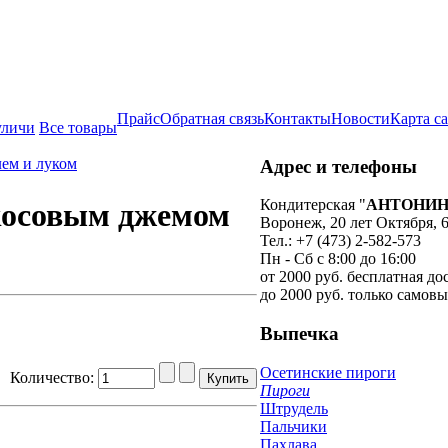
Прайс
Обратная связь
Контакты
Новости
Карта с
уличи
Все товары
лем и луком
Адрес и телефоны
Кондитерская
"
АНТОНИ
косовым джемом
Воронеж
,
20 лет Октября, 
Тел.:
+7 (473) 2-582-573
Пн - Сб с 8:00 до 16:00
от 2000 руб. бесплатная до
до 2000 руб. только самов
Выпечка
Осетинские пироги
Количество:
Пироги
Штрудель
Пальчики
Пахлава