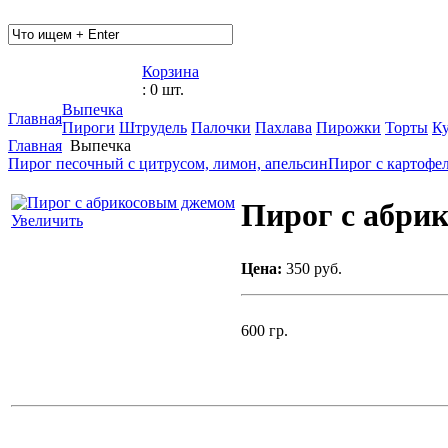
Корзина
: 0 шт.
Выпечка
Главная
Пироги
Штрудель
Палочки
Пахлава
Пирожки
Торты
К
Главная
Выпечка
Пирог песочный с цитрусом, лимон, апельсин
Пирог с картофе
Пирог с абри
Увеличить
Цена:
350 руб.
600 гр.